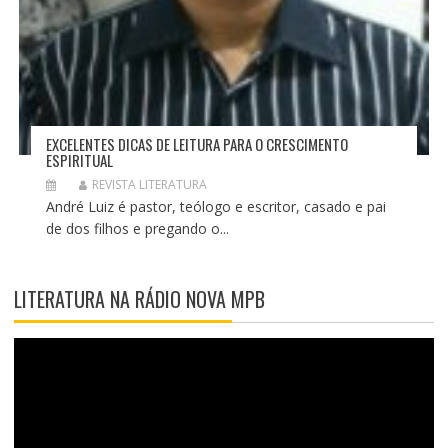
EXCELENTES DICAS DE LEITURA PARA O CRESCIMENTO
ESPIRITUAL
REVISTA LITERATURA
André Luiz é pastor, teólogo e escritor, casado e pai
de dos filhos e pregando o...
LITERATURA NA RÁDIO NOVA MPB
T
o
c
a
d