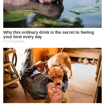
P
O
S
T