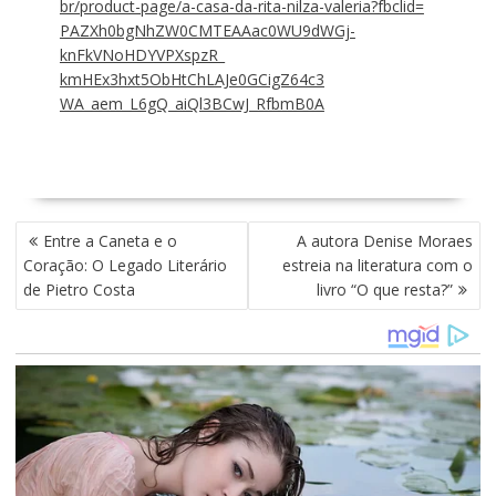
br/product-page/a-casa-da-
rita-nilza-valeria?fbclid=
PAZXh0bgNhZW0CMTEAAac0WU9dWGj-
knFkVNoHDYVPXspzR_
kmHEx3hxt5ObHtChLAJe0GCigZ64c3
WA_aem_L6gQ_aiQl3BCwJ_RfbmB0A
N
Entre a Caneta e o
A autora Denise Moraes
A
Coração: O Legado Literário
estreia na literatura com o
V
de Pietro Costa
livro “O que resta?”
E
G
A
Ç
Ã
O
D
E