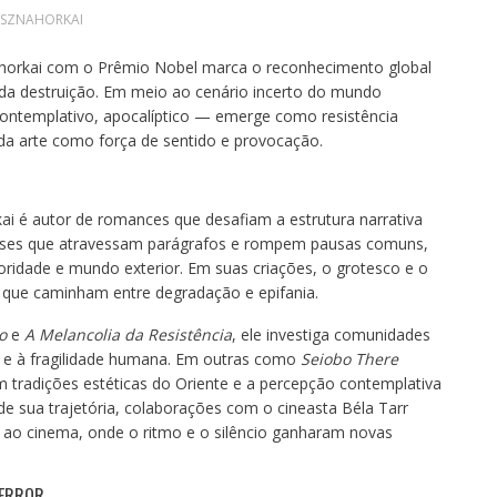
ASZNAHORKAI
nahorkai com o Prêmio Nobel marca o reconhecimento global
 da destruição. Em meio ao cenário incerto do mundo
ontemplativo, apocalíptico — emerge como resistência
l da arte como força de sentido e provocação.
kai é autor de romances que desafiam a estrutura narrativa
rases que atravessam parágrafos e rompem pausas comuns,
ioridade e mundo exterior. Em suas criações, o grotesco e o
que caminham entre degradação e epifania.
o
e
A Melancolia da Resistência
, ele investiga comunidades
a e à fragilidade humana. Em outras como
Seiobo There
om tradições estéticas do Oriente e a percepção contemplativa
e sua trajetória, colaborações com o cineasta Béla Tarr
o ao cinema, onde o ritmo e o silêncio ganharam novas
TERROR