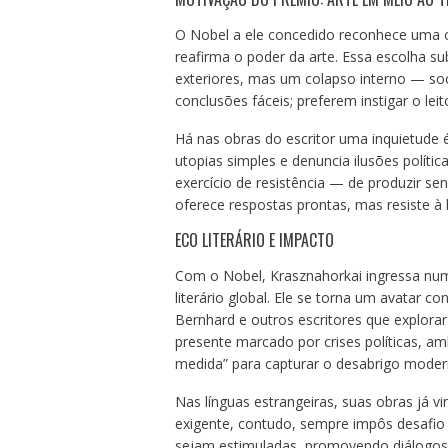
O Nobel a ele concedido reconhece uma ob
reafirma o poder da arte. Essa escolha s
exteriores, mas um colapso interno — soc
conclusões fáceis; preferem instigar o lei
Há nas obras do escritor uma inquietude é
utopias simples e denuncia ilusões polític
exercício de resistência — de produzir se
oferece respostas prontas, mas resiste à 
ECO LITERÁRIO E IMPACTO
Com o Nobel, Krasznahorkai ingressa num
literário global. Ele se torna um avatar 
Bernhard e outros escritores que explora
presente marcado por crises políticas, ambi
medida” para capturar o desabrigo moder
Nas línguas estrangeiras, suas obras já v
exigente, contudo, sempre impôs desafio 
sejam estimuladas, promovendo diálogos