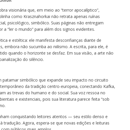
ra visionária que, em meio ao “terror apocalíptico”,
ublinha como Krasznahorkai não retrata apenas ruínas
ial, psicológico, simbólico. Suas páginas não entregam
tor a “ler o mundo” para além dos signos evidentes.
tica e estética: ele manifesta desconfianças diante de
as, embora não sucumba ao niilismo. A escrita, para ele, é
ntido quando o horizonte se desfaz. Em sua visão, a arte não
banalização do silêncio.
 patamar simbólico que expande seu impacto no circuito
contemporâneo da tradição centro-europeia, conectando Kafka,
ram as trevas do humano e do social. Sua voz ressoa no
entais e existenciais, pois sua literatura parece feita “sob
no.
inham conquistando leitores atentos — seu estilo denso e
à tradução. Agora, espera-se que novas edições e leituras
 com públicos mais amplos.