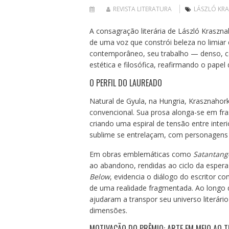
REVISTA LITERATURA
LÁSZLÓ KR
A consagração literária de László Krasz
de uma voz que constrói beleza no limiar
contemporâneo, seu trabalho — denso, c
estética e filosófica, reafirmando o pape
O PERFIL DO LAUREADO
Natural de Gyula, na Hungria, Krasznahor
convencional. Sua prosa alonga-se em f
criando uma espiral de tensão entre inter
sublime se entrelaçam, com personagens 
Em obras emblemáticas como
Satantang
ao abandono, rendidas ao ciclo da esper
Below
, evidencia o diálogo do escritor c
de uma realidade fragmentada. Ao longo d
ajudaram a transpor seu universo literári
dimensões.
MOTIVAÇÃO DO PRÊMIO: ARTE EM MEIO AO 