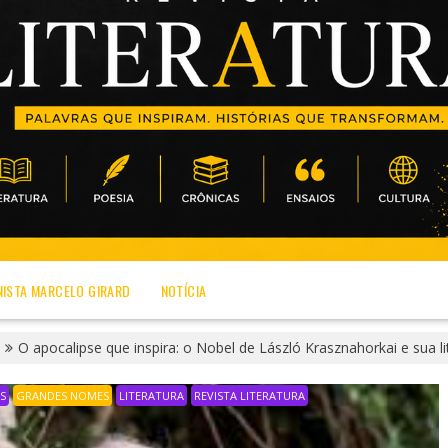
ISTA MARCELO GIRARD
NOTÍCIA
O apocalipse que inspira: o Nobel de László Krasznahorkai e sua lite
S
GRANDES NOMES
LITERATURA
REVISTA LITERATURA