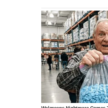
G
A
Ç
Ã
O
D
E
P
O
S
T