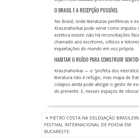
O BRASIL E A RECEPÇÃO POSSÍVEL
No Brasil, onde literaturas periféricas e 
Krasznahorkai pode servir como impulso si
estética insiste: não há reconciliações f
chamado aos escritores, críticos e leitore
inquietações do mundo em voz própria.
HABITAR O RUÍDO PARA CONSTRUIR SENTID
Krasznahorkai — o “profeta dos interstíc
literatura não é refúgio, mas mapa de fr
colapso ainda pode abrigar o gesto de es
do presente. E, nesses espaços de obscuri
N
PIETRO COSTA NA DELEGAÇÃO BRASILEIRA
A
FESTIVAL INTERNACIONAL DE POESIA EM
V
BUCARESTE.
E