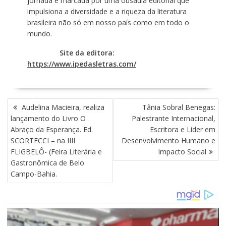
jornada é marcada por uma ousadia editorial que
impulsiona a diversidade e a riqueza da literatura
brasileira não só em nosso país como em todo o
mundo.
Site da editora:
https://www.ipedasletras.com/
N
Audelina Macieira, realiza
Tânia Sobral Benegas:
A
lançamento do Livro O
Palestrante Internacional,
V
Abraço da Esperança. Ed.
Escritora e Líder em
E
SCORTECCI – na IIII
Desenvolvimento Humano e
G
FLIGBELÔ- (Feira Literária e
Impacto Social
A
Gastronômica de Belo
Ç
Campo-Bahia.
Ã
O
D
E