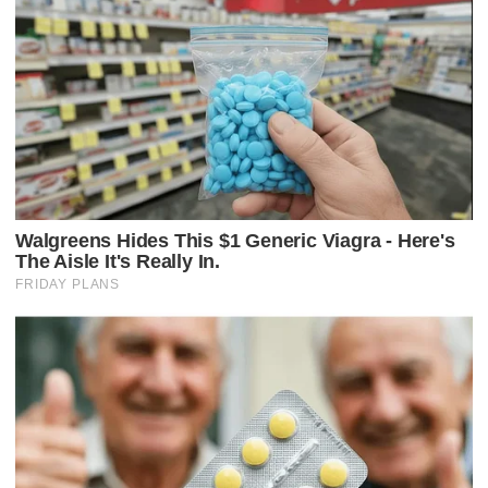
P
O
S
T