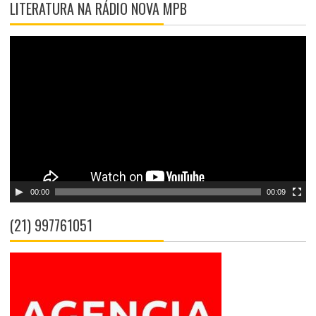
LITERATURA NA RÁDIO NOVA MPB
T
o
c
a
d
o
r
d
e
v
00:00
00:09
í
d
(21) 997761051
e
o