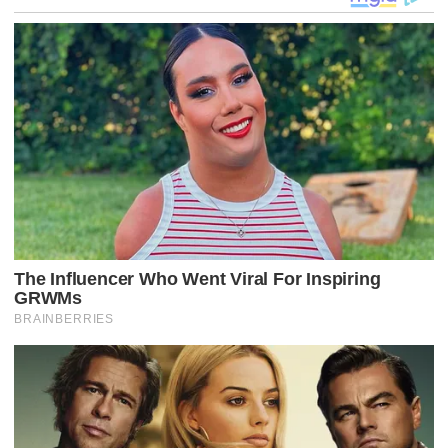
Ç
Ã
O
D
E
P
O
S
T