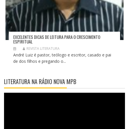
EXCELENTES DICAS DE LEITURA PARA O CRESCIMENTO
ESPIRITUAL
REVISTA LITERATURA
André Luiz é pastor, teólogo e escritor, casado e pai
de dos filhos e pregando o...
LITERATURA NA RÁDIO NOVA MPB
T
o
c
a
d
o