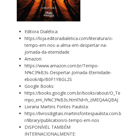
Editora Dialética:
https://loja.editoradialetica.com/literatura/o-
tempo-em-nos-a-alma-em-despertar-na-
jornada-da-eternidade
Amazon:
https://www.amazon.com.br/Tempo-
N%C3%B3s-Despertar-Jornada-Eternidade-
ebook/dp/B0F1YBGL2S
Google Books:
https://books.google.com.br/books/about/O_Te
mpo_em_N%C3%B3s.html?id=h_zMEQAAQBAJ
Livraria Martins Fontes Paulista:
https://livrosdigitais.martinsfontespaulista.com.b
r/library/publication/o-tempo-em-nos
DISPONÍVEL TAMBÉM
INTERNACIONALMENTE: