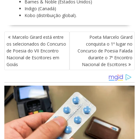
Barnes & Noble (Estados Unidos)
Indigo (Canadá)
Kobo (distribuição global).
N
Marcelo Girard está entre
Poeta Marcelo Girard
A
os selecionados do Concurso
conquista o 1º lugar no
V
de Poesia do VII Encontro
Concurso de Poesia Falada
E
Nacional de Escritores em
durante o 7º Encontro
G
Goiás
Nacional de Escritores
A
Ç
Ã
O
D
E
P
O
S
T