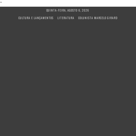
"
S
QUINTA-FEIRA, AGOSTO 6, 2026
k
CULTURA E LANÇAMENTOS
LITERATURA
COLUNISTA MARCELO GIRARD
i
p
t
o
c
o
n
t
e
n
t