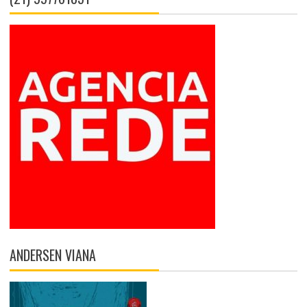
e
o
ANDERSEN VIANA