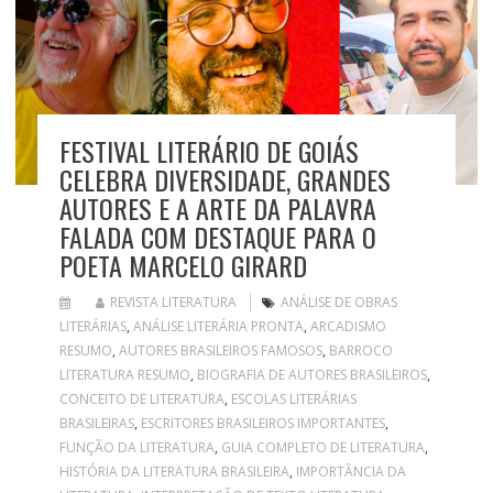
FESTIVAL LITERÁRIO DE GOIÁS
CELEBRA DIVERSIDADE, GRANDES
AUTORES E A ARTE DA PALAVRA
FALADA COM DESTAQUE PARA O
POETA MARCELO GIRARD
REVISTA LITERATURA
ANÁLISE DE OBRAS
LITERÁRIAS
,
ANÁLISE LITERÁRIA PRONTA
,
ARCADISMO
RESUMO
,
AUTORES BRASILEIROS FAMOSOS
,
BARROCO
LITERATURA RESUMO
,
BIOGRAFIA DE AUTORES BRASILEIROS
,
CONCEITO DE LITERATURA
,
ESCOLAS LITERÁRIAS
BRASILEIRAS
,
ESCRITORES BRASILEIROS IMPORTANTES
,
FUNÇÃO DA LITERATURA
,
GUIA COMPLETO DE LITERATURA
,
HISTÓRIA DA LITERATURA BRASILEIRA
,
IMPORTÂNCIA DA