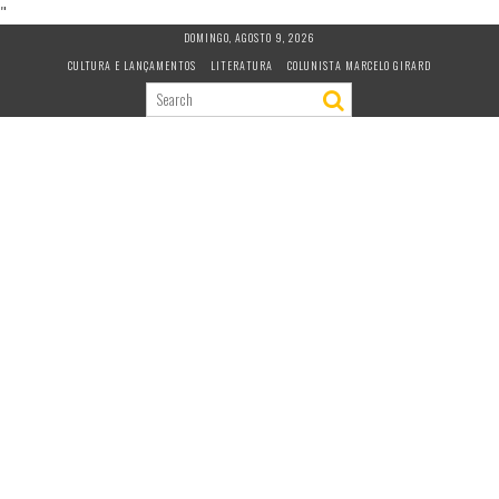
"
S
DOMINGO, AGOSTO 9, 2026
k
CULTURA E LANÇAMENTOS
LITERATURA
COLUNISTA MARCELO GIRARD
i
p
t
o
c
o
n
t
e
n
t