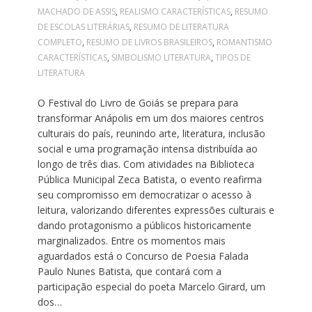
MACHADO DE ASSIS
,
REALISMO CARACTERÍSTICAS
,
RESUMO
DE ESCOLAS LITERÁRIAS
,
RESUMO DE LITERATURA
COMPLETO
,
RESUMO DE LIVROS BRASILEIROS
,
ROMANTISMO
CARACTERÍSTICAS
,
SIMBOLISMO LITERATURA
,
TIPOS DE
LITERATURA
O Festival do Livro de Goiás se prepara para
transformar Anápolis em um dos maiores centros
culturais do país, reunindo arte, literatura, inclusão
social e uma programação intensa distribuída ao
longo de três dias. Com atividades na Biblioteca
Pública Municipal Zeca Batista, o evento reafirma
seu compromisso em democratizar o acesso à
leitura, valorizando diferentes expressões culturais e
dando protagonismo a públicos historicamente
marginalizados. Entre os momentos mais
aguardados está o Concurso de Poesia Falada
Paulo Nunes Batista, que contará com a
participação especial do poeta Marcelo Girard, um
dos…